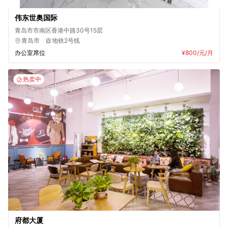
伟东世奥国际
青岛市市南区香港中路30号15层
青岛市
地铁2号线
办公室席位
¥800
/元/月
热卖中
府都大厦