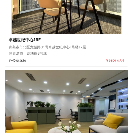
卓越世纪中心19F
青岛市市北区龙城路31号卓越世纪中心1号楼17层
青岛市
地铁3号线
办公室席位
¥980
/元/月