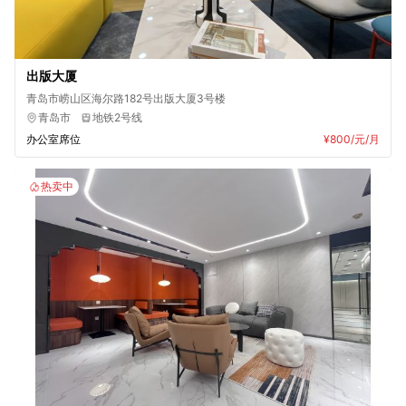
出版大厦
青岛市崂山区海尔路182号出版大厦3号楼
青岛市
地铁2号线
办公室席位
¥800
/元/月
热卖中