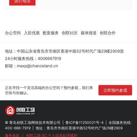
拔打电话
办公空间
入驻优惠
配套服务
创联社区
媒体报道
创联合作
地址：中国山东省青岛市市南区香港中路52号时代广场29楼2909室
24小时服务热线：4006667919
邮箱：maxp@chanceland.cn
正在寻找一个灵活高端的办公空间？预约参观，我们将
立即预约参观
尽快与你确认。
© 青岛创联工场网络技术有限公司
|
鲁ICP备11250021号-4
|
全国服务热线:
400-666-7919
|
地址：青岛市市南区香港中路52号时代广场29楼2909
服务条款
创联工场 GC 个人信息处理规则