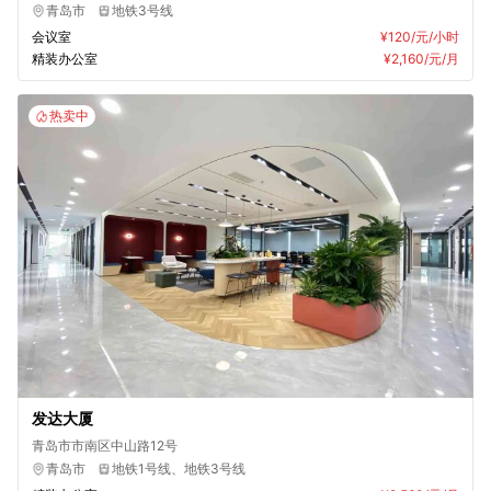
青岛市
地铁3号线
会议室
¥120
/元/小时
精装办公室
¥2,160
/元/月
热卖中
发达大厦
青岛市市南区中山路12号
青岛市
地铁1号线、地铁3号线