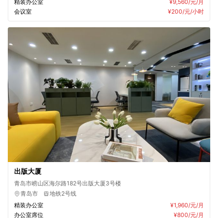
精装办公室
¥9,560
/元/月
会议室
¥200
/元/小时
出版大厦
青岛市崂山区海尔路182号出版大厦3号楼
青岛市
地铁2号线
精装办公室
¥1,960
/元/月
办公室席位
¥800
/元/月