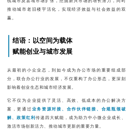
线城市及县域市场扩张，挖掘新兴市场的增长潜力，同时
推动城市老旧楼宇活化，实现经济效益与社会效益的双
赢。
结语：以空间为载体
赋能创业与城市发展
从最初的小众业态，到如今成为办公市场的重要组成部
分，联合办公行业的发展，不仅重构了办公形态，更深刻
影响着创业生态和城市经济发展。
它不仅为企业提供了
灵活、高效、低成本
的办公解决方
案，更通过
业务资源对接、合作伙伴链接、合规瓶颈破
解、政策红利
传递四大赋能，成为助力中小微企业成长、
激活市场创新活力、推动城市更新
的重要力
量。