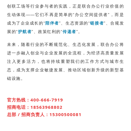
创联工场等行业参与者的实践，正是联合办公行业价值的
生动体现——它们不再是简单的“办公空间提供者”，而是
成为了企业成长的“
陪伴者
”、生态资源的“
链接者
”、合规发
展的“
护航者
”、政策红利的“
传递者
”。
未来，随着行业的不断规范化、生态化发展，联合办公将
进一步融入创业与企业发展的全流程，为经济高质量发展
注入更多活力，也将持续重塑我们的工作方式与城市生
态，成为支撑企业敏捷发展、推动区域创新升级的新型基
础设施。
官方热线：400-666-7919
招商电话：18563968802
总部 / 招商负责人：15300500081