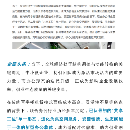
党建头条：
当下，全球经济处于结构调整与动能转换的关
键周期，中小微企业、初创团队成为激活市场活力的重要
力量，而办公形态的迭代升级，正成为影响企业发展效
率、创业生态质量的关键变量。
在传统写字楼租赁模式面临成本高企、灵活性不足等痛点
的背景下，联合办公行业历经多年沉淀，
已从最初的“共享
工位”单一形态，进化为集空间服务、资源链接、生态赋能
于一体的新型办公载体
，成为适配时代需求、助力创业创