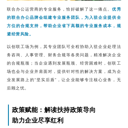
联合办公运营商的专业服务，恰好破解了这一痛点。
优秀
的联合办公品牌会组建专业服务团队，为入驻企业提供全
方位的合规支持，帮助企业省下高额的专业服务成本，规
避经营风险。
以创联工场为例，其专业团队可全程协助入驻企业处理法
务咨询、人事管理、财务合规等各类问题，精准解决企业
的合规瓶颈；当企业遇到发展瓶颈、经营困难时，创联工
场也会与企业并肩面对，提供针对性的解决方案，成为企
业发展路上的“坚实后盾”，让企业能够专注核心业务，无
后顾之忧。
政策赋能：解读扶持政策导向
助力企业尽享红利