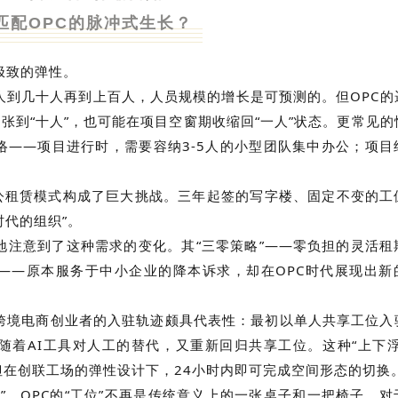
匹配OPC的脉冲式生长？
极致的弹性。
人到几十人再到上百人，人员规模的增长是可预测的。但OPC的
张到“十人”，也可能在项目空窗期收缩回“一人”状态。更常见
络——项目进行时，需要容纳3-5人的小型团队集中办公；项目
办公租赁模式构成了巨大挑战。三年起签的写字楼、固定不变的工
时代的组织”。
地注意到了这种需求的变化。其“三零策略”——零负担的灵活租
——原本服务于中小企业的降本诉求，却在OPC时代展现出新
跨境电商创业者的入驻轨迹颇具代表性：最初以单人共享工位入
随着AI工具对人工的替代，又重新回归共享工位。这种“上下浮
在创联工场的弹性设计下，24小时内即可完成空间形态的切换
”。OPC的“工位”不再是传统意义上的一张桌子和一把椅子。对