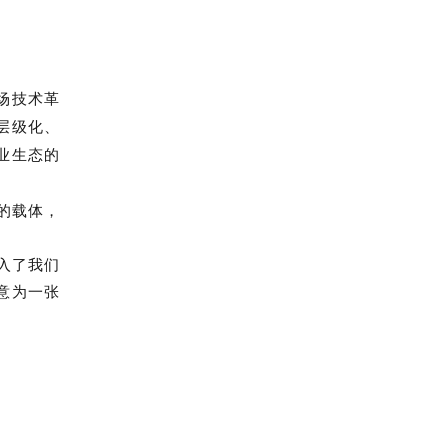
这场技术革
“层级化、
创业生态的
的载体，
入了我们
意为一张