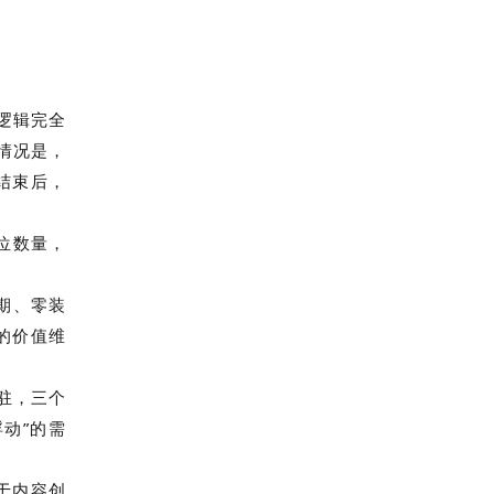
逻辑完全
的情况是，
结束后，
位数量，
期、零装
的价值维
驻，三个
动”的需
。
于内容创