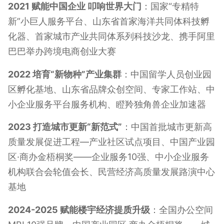
2021
赋能中国企业 叩响世界大门
：
国家“专精特
新”小巨人服务平台、山东省首家海洋共同体科技孵
化器、首家城市产业共同体系列科技沙龙、携手阿里
巴巴举办跨境电商创业大赛
2022
培育“新物种”产业集群
：中国留学人员创业园
区孵化基地、山东省品牌众创空间、专家工作站、中
小企业服务平台服务机构、瞪羚独角兽企业加速器
2023
打造城市更新“新范式”
：
中国首批城市更新高
质量发展促进工程—产业社区试点项目、中国产业园
区·商办金梧桐奖——企业服务10强、中小企业服务
机构联合会轮值会长、民营经济高质量发展路演中心
基地
2024-2025
赋能楼宇经济提质升级
：全国办公空间