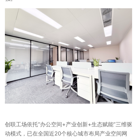
创联工场依托“办公空间+产业创新+生态赋能”三维驱
动模式，已在全国近20个核心城市布局产业空间网