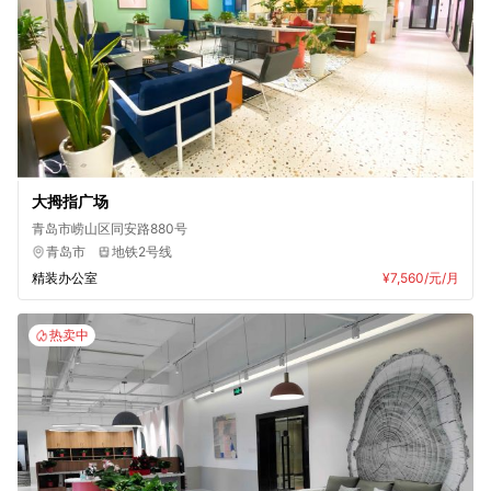
大拇指广场
青岛市崂山区同安路880号
青岛市
地铁2号线
精装办公室
¥7,560
/元/月
热卖中