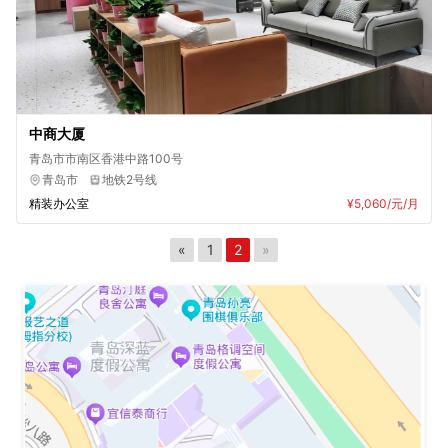
中商大厦
青岛市市南区香港中路100号
青岛市
地铁2号线
精装办公室
¥5,060
/元/月
«
1
2
»